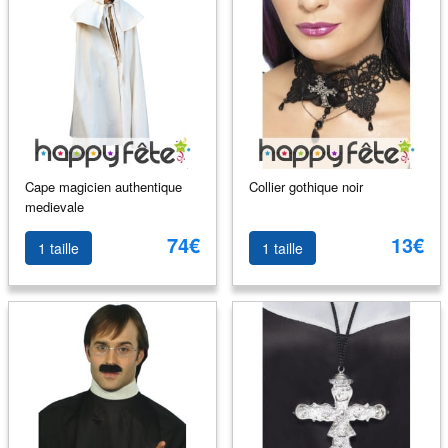
Cape magicien authentique
Collier gothique noir
medievale
74€
13€
1 taille
1 taille