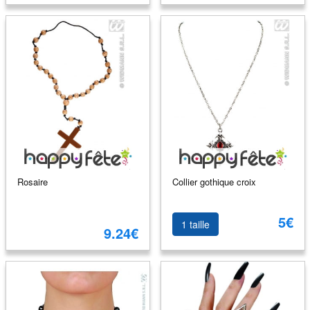
Rosaire
Collier gothique croix
5€
1 taille
9.24€