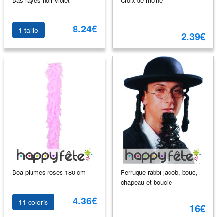
Bas rayés noir violet
Croix de moine
8.24€
1 taille
2.39€
Boa plumes roses 180 cm
Perruque rabbi jacob, bouc,
chapeau et boucle
4.36€
11 coloris
16€