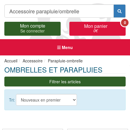
0
Mon compte
Mon panier
0
€
Se connecter
Menu
Accueil
Accessoire
Parapluie-ombrelle
OMBRELLES ET PARAPLUIES
Filtrer les articles
Tri: