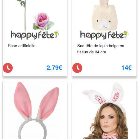
Rose artificielle
Sac tête de lapin beige en
tissus de 34 cm
2.79€
14€