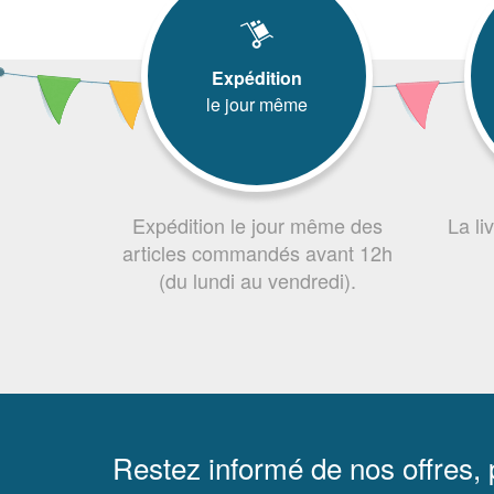
Expédition
le jour même
Expédition le jour même des
La li
articles commandés avant 12h
(du lundi au vendredi).
Restez informé de nos offres,