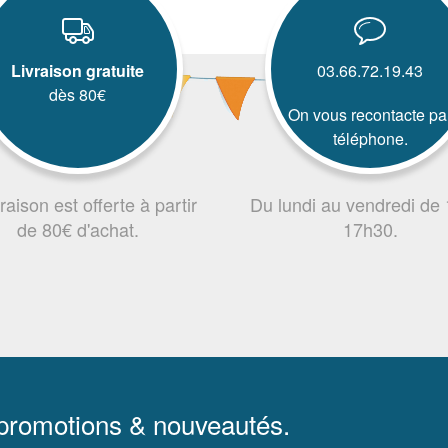
Livraison gratuite
03.66.72.19.43
dès 80€
On vous recontacte pa
téléphone.
vraison est offerte à partir
Du lundi au vendredi de
de 80€ d'achat.
17h30.
 promotions & nouveautés.