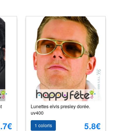
t
Lunettes elvis presley dorée.
uv400
.7€
5.8€
1 coloris