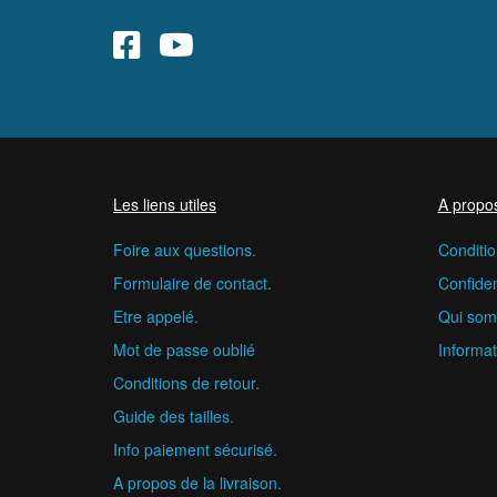
Les liens utiles
A propo
Foire aux questions.
Conditio
Formulaire de contact.
Confident
Etre appelé.
Qui som
Mot de passe oublié
Informat
Conditions de retour.
Guide des tailles.
Info paiement sécurisé.
A propos de la livraison.