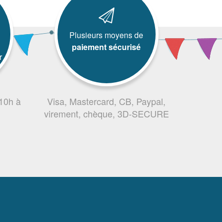
Plusieurs moyens de
paiement sécurisé
r
 10h à
Visa, Mastercard, CB, Paypal,
virement, chèque, 3D-SECURE