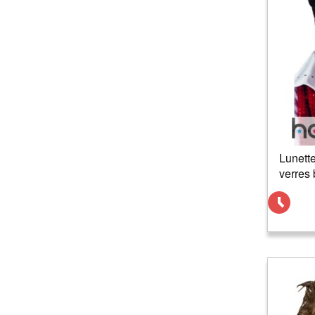
Lunett
verres 