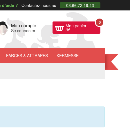
 d’aide ?
Contactez-nous au
03.66.72.19.43
0
Mon compte
Mon panier
0
€
Se connecter
FARCES
& ATTRAPES
KERMESSE