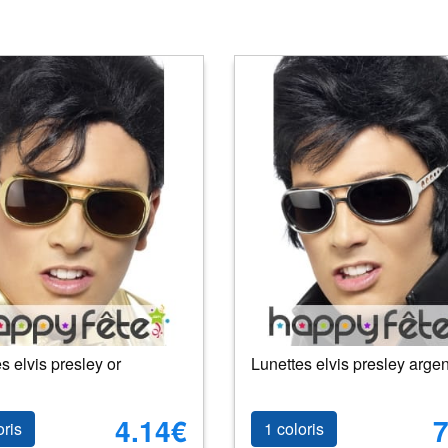
s elvis presley or
Lunettes elvis presley argen
4.14€
7
oris
1 coloris