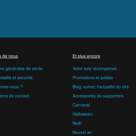
s de nous
Et plus encore
ns générales de vente.
Votre avis récompensé.
ialité et sécurité.
Promotions et soldes
mes-nous ?
Blog, suivez l'actualité du site.
ions de contact.
Accessoires de supporters
Carnaval
Halloween
Noël
Nouvel an