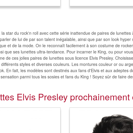
 la star du rock'n roll avec cette série inattendue de paires de lunettes
rler de lui de par son talent inégalable, ainsi que par son look hyper 
que et de la mode. On le reconnaît facilement à son costume de rocke
insi que ses lunettes ultra-tendance. Pour incarner le King, ou pour vou
une de ces jolies paires de lunettes sous licence Elvis Presley. Choisis
 différents styles et diverses couleurs. Les montures couleur or ou arg
ook. En fait, les modèles sont destinés aux fans d'Elvis et aux adeptes
sensation parmi tous les sosies et fans du King ! Soyez sûr de faire des
ttes Elvis Presley prochainement 