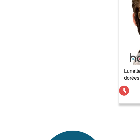
Lunett
dorées