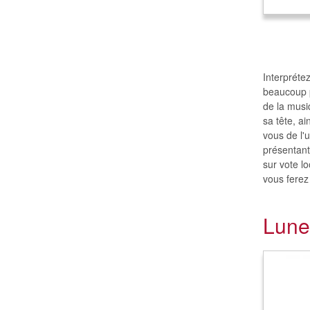
Interprétez
beaucoup pa
de la musi
sa tête, a
vous de l'
présentant
sur vote l
vous ferez 
Lune