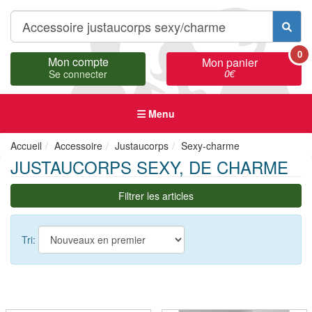
0
Mon compte
Mon panier
0
€
Se connecter
Menu
Accueil
Accessoire
Justaucorps
Sexy-charme
JUSTAUCORPS SEXY, DE CHARME
Filtrer les articles
Tri: