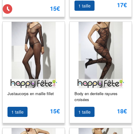
17€
1 taille
15€
Justaucorps en maille fillet
Body en dentelle rayures
croisées
15€
18€
1 taille
1 taille