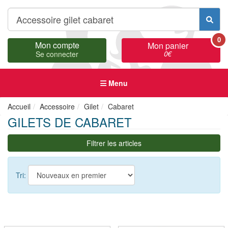
0
Mon compte
Mon panier
0
€
Se connecter
Menu
Accueil
Accessoire
Gilet
Cabaret
GILETS DE CABARET
Filtrer les articles
Tri: