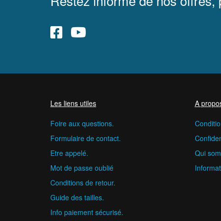
Restez informé de nos offres,
Les liens utiles
A propo
Foire aux questions.
Conditio
Formulaire de contact.
Confident
Etre appelé.
Qui som
Mot de passe oublié
Informat
Conditions de retour.
Guide des tailles.
Info paiement sécurisé.