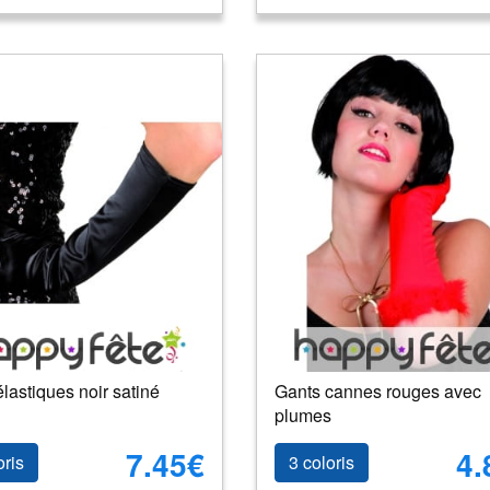
lastiques noir satiné
Gants cannes rouges avec
plumes
7.45€
4.
oris
3 coloris