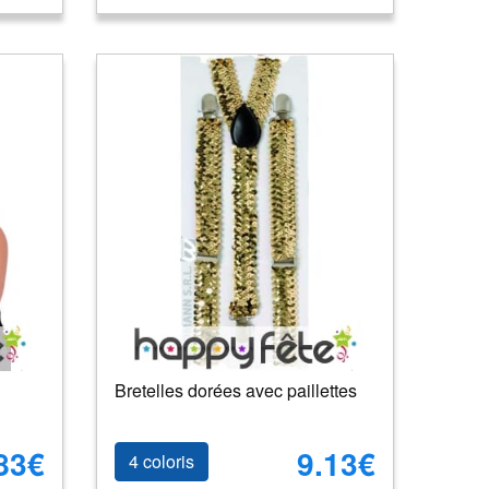
Bretelles dorées avec paillettes
83€
9.13€
4 coloris