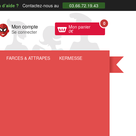
 d’aide ?
Contactez-nous au
03.66.72.19.43
0
Mon compte
Mon panier
0
€
Se connecter
FARCES
& ATTRAPES
KERMESSE