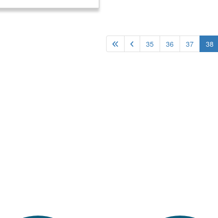
35
36
37
38