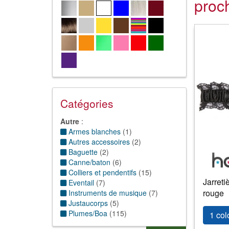
proc
Catégories
Autre
:
Armes blanches
(
1
)
Autres accessoires
(
2
)
Baguette
(
2
)
Canne/baton
(
6
)
Colliers et pendentifs
(
15
)
Jarreti
Eventail
(
7
)
rouge
Instruments de musique
(
7
)
Justaucorps
(
5
)
Plumes/Boa
(
115
)
1 col
Sac à main
(
2
)