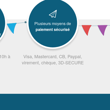
Plusieurs moyens de
paiement sécurisé
r
 10h à
Visa, Mastercard, CB, Paypal,
virement, chèque, 3D-SECURE