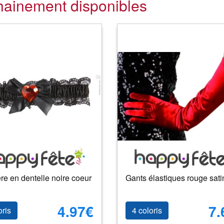
hainement disponibles
ère en dentelle noire coeur
Gants élastiques rouge sati
4.97€
7.
oris
4 coloris