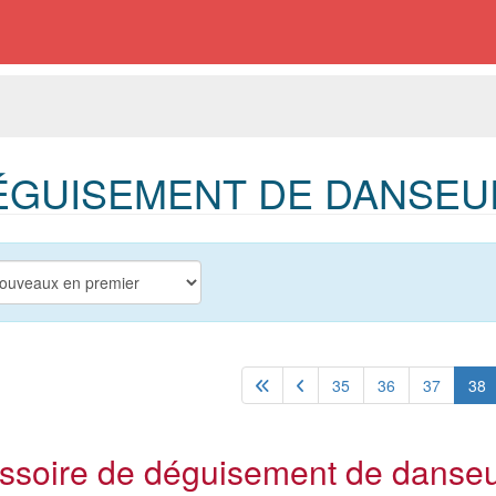
ÉGUISEMENT DE DANSEU
35
36
37
38
ssoire de déguisement de danseu