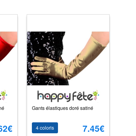
né
Gants élastiques doré satiné
62€
7.45€
4 coloris