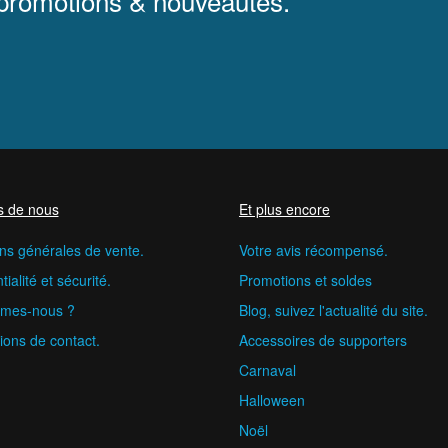
 promotions & nouveautés.
s de nous
Et plus encore
ns générales de vente.
Votre avis récompensé.
ialité et sécurité.
Promotions et soldes
mes-nous ?
Blog, suivez l'actualité du site.
ions de contact.
Accessoires de supporters
Carnaval
Halloween
Noël