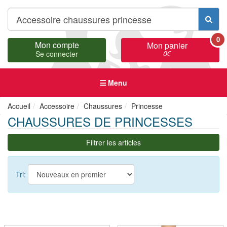
0
Mon compte
Mon panier
0
€
Se connecter
Menu
Accueil
Accessoire
Chaussures
Princesse
CHAUSSURES DE PRINCESSES
Filtrer les articles
Tri: