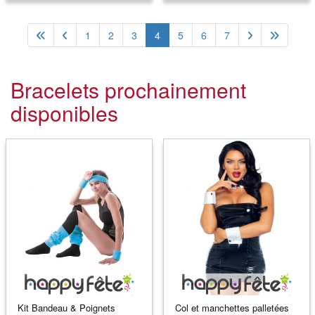
1
2
3
4
5
6
7
Bracelets prochainement
disponibles
Kit Bandeau & Poignets
Col et manchettes palletées