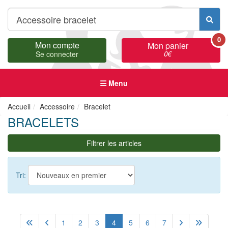
0
Mon compte
Mon panier
0
€
Se connecter
Menu
Accueil
Accessoire
Bracelet
BRACELETS
Filtrer les articles
Tri:
1
2
3
4
5
6
7