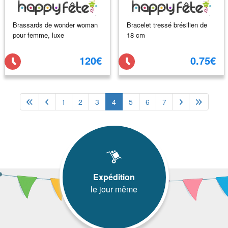
Brassards de wonder woman
Bracelet tressé brésilien de
pour femme, luxe
18 cm
120€
0.75€
1
2
3
4
5
6
7
Expédition
le jour même