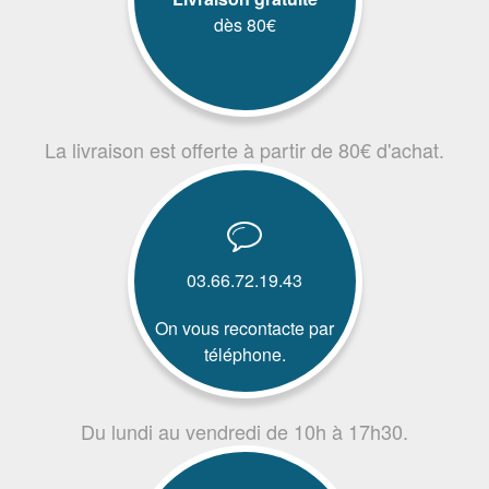
dès 80€
La livraison est offerte à partir de 80€ d'achat.
03.66.72.19.43
On vous recontacte par
téléphone.
Du lundi au vendredi de 10h à 17h30.