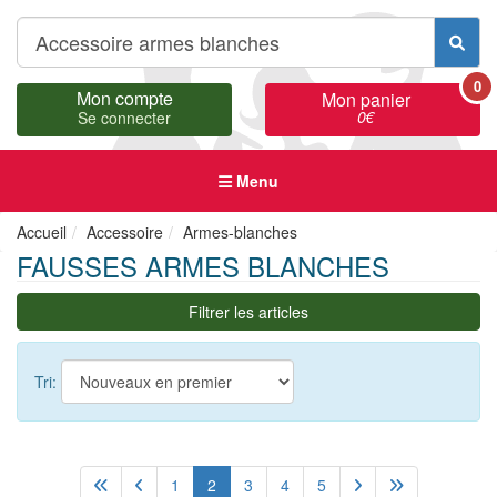
0
Mon compte
Mon panier
0
€
Se connecter
Menu
Accueil
Accessoire
Armes-blanches
FAUSSES ARMES BLANCHES
Filtrer les articles
Tri:
1
2
3
4
5