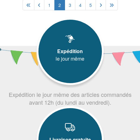
1
2
3
4
5
Expédition
le jour même
Expédition le jour même des articles commandés
avant 12h (du lundi au vendredi).
Livraison gratuite