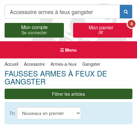
0
Mon compte
Mon panier
0
€
Se connecter
Menu
Accueil
Accessoire
Armes-a-feux
Gangster
FAUSSES ARMES À FEUX DE
GANGSTER
Filtrer les articles
Tri: