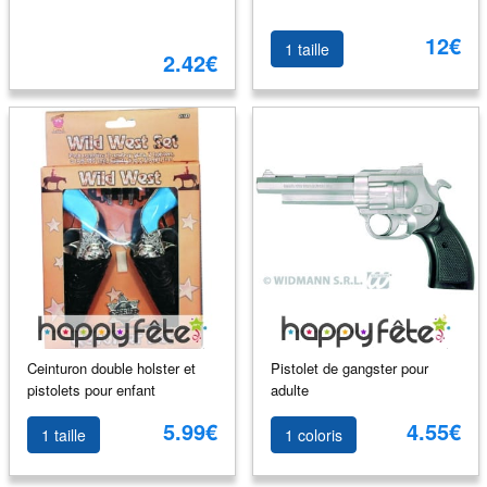
12€
1 taille
2.42€
Ceinturon double holster et
Pistolet de gangster pour
pistolets pour enfant
adulte
5.99€
4.55€
1 taille
1 coloris