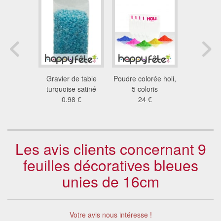
 d'ange
Gravier de table
Poudre colorée holi,
Sachet d
leu 1 m
turquoise satiné
5 coloris
turqu
 €
0.98 €
24 €
2.7
Les avis clients concernant 9
feuilles décoratives bleues
unies de 16cm
Votre avis nous intéresse !