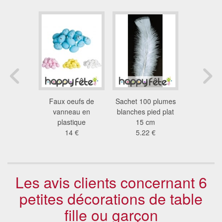
 de 25
Faux oeufs de
Sachet 100 plumes
150 conf
français
vanneau en
blanches pied plat
table dra
 €
plastique
15 cm
2.8
14 €
5.22 €
Les avis clients concernant 6
petites décorations de table
fille ou garçon