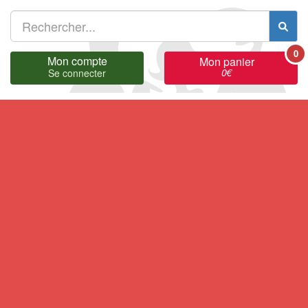
0
Mon compte
Mon panier
0
€
Se connecter