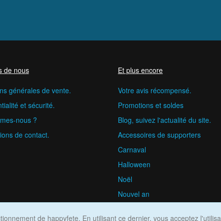
s de nous
Et plus encore
ns générales de vente.
Votre avis récompensé.
ialité et sécurité.
Promotions et soldes
mes-nous ?
Blog, suivez l'actualité du site.
ions de contact.
Accessoires de supporters
Carnaval
Halloween
Noël
Nouvel an
happyfete.com © 2026
ionnement de happyfete. En utilisant ce dernier, vous acceptez l'utilis