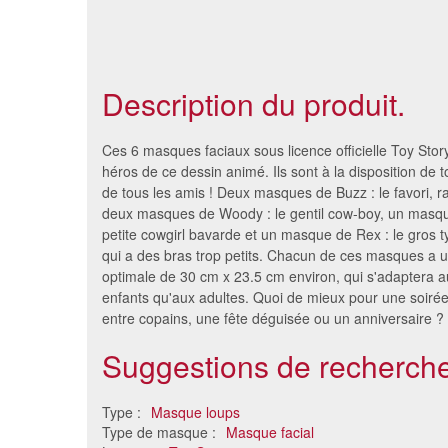
Description du produit.
Ces 6 masques faciaux sous licence officielle Toy Stor
héros de ce dessin animé. Ils sont à la disposition de to
de tous les amis ! Deux masques de Buzz : le favori, r
deux masques de Woody : le gentil cow-boy, un masque
petite cowgirl bavarde et un masque de Rex : le gros 
qui a des bras trop petits. Chacun de ces masques a 
optimale de 30 cm x 23.5 cm environ, qui s'adaptera a
enfants qu'aux adultes. Quoi de mieux pour une soiré
entre copains, une fête déguisée ou un anniversaire ?
Suggestions de recherche
6 masques de personnages de
6 masq
Noël en carton
Di
13 €
Type :
Masque loups
Type de masque :
Masque facial