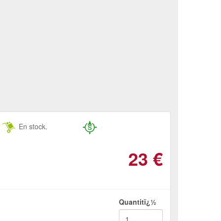
En stock.
23
€
Quantitï¿½