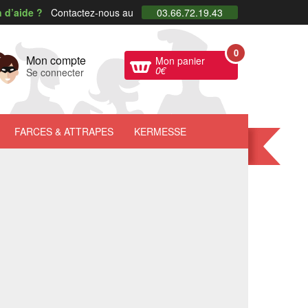
 d’aide ?
Contactez-nous au
03.66.72.19.43
0
Mon compte
Mon panier
0
€
Se connecter
FARCES
& ATTRAPES
KERMESSE