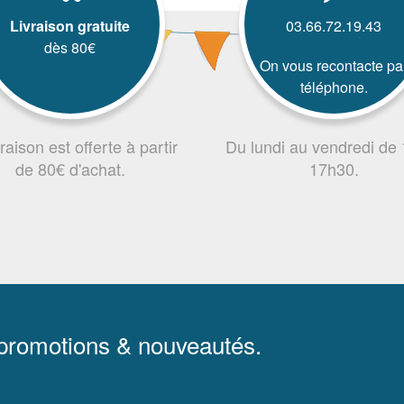
Livraison gratuite
03.66.72.19.43
dès 80€
On vous recontacte pa
téléphone.
vraison est offerte à partir
Du lundi au vendredi de
de 80€ d'achat.
17h30.
 promotions & nouveautés.