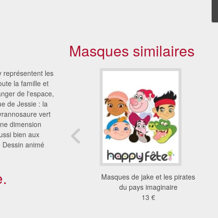
Masques similaires
y représentent les
ute la famille et
anger de l'espace,
 de Jessie : la
tyrannosaure vert
une dimension
ussi bien aux
e Dessin animé
.
ues personnages de
Masques de jake et les pirates
sney Halloween
du pays imaginaire
13 €
13 €