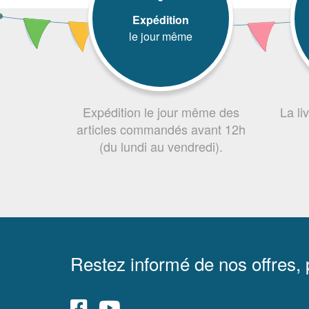
Expédition
le jour même
Expédition le jour même des
La li
articles commandés avant 12h
(du lundi au vendredi).
Restez informé de nos offres,