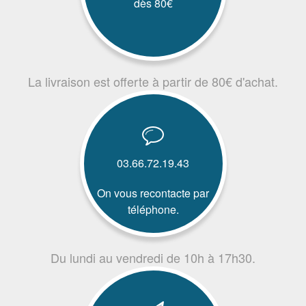
dès 80€
La livraison est offerte à partir de 80€ d'achat.
03.66.72.19.43
On vous recontacte par
téléphone.
Du lundi au vendredi de 10h à 17h30.