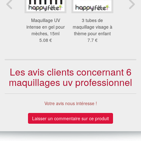
illettes
Maquillage UV
3 tubes de
Maqui
es UV en
intense en gel pour
maquillage visage à
aquacol
 12ml
mèches, 15ml
thème pour enfant
paraben
4 €
5.08 €
7.7 €
2.7
Les avis clients concernant 6
maquillages uv professionnel
Votre avis nous intéresse !
Laisser un commentaire sur ce produit