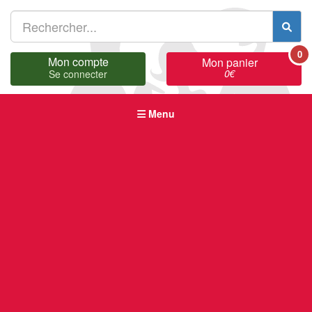
0
Mon compte
Mon panier
0
€
Se connecter
Menu