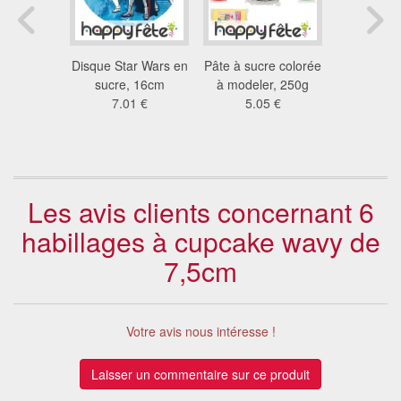
e marié
Disque Star Wars en
Pâte à sucre colorée
Petits su
u, en PVC
sucre, 16cm
à modeler, 250g
Patrouille 
 €
7.01 €
5.05 €
88
7.8
Les avis clients concernant 6
habillages à cupcake wavy de
7,5cm
Votre avis nous intéresse !
Laisser un commentaire sur ce produit