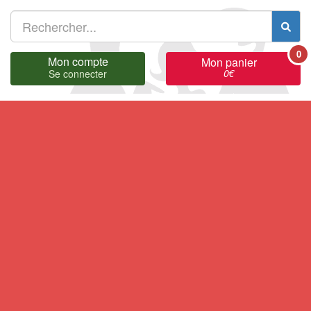
0
Mon compte
Mon panier
0
€
Se connecter