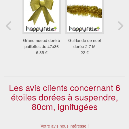
ile dorée
Grand noeud doré à
Guirlande de noel
Grosse gui
l en 3
paillettes de 47x36
dorée 2.7 M
noel dor
sions
6.35 €
22 €
33
4 €
Les avis clients concernant 6
étoiles dorées à suspendre,
80cm, ignifugées
Votre avis nous intéresse !