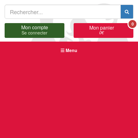
0
Mon compte
Mon panier
0
€
Se connecter
Menu