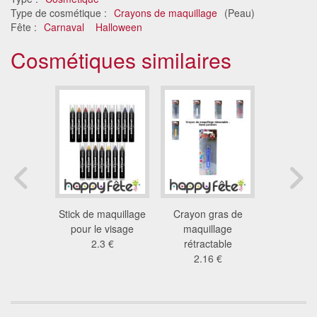
Type de cosmétique :
Crayons de maquillage
(Peau)
Fête :
Carnaval
Halloween
Cosmétiques similaires
 intense
Stick de maquillage
Crayon gras de
Assortim
e et corps
pour le visage
maquillage
crayo
8 €
2.3 €
rétractable
maqui
2.16 €
6.6