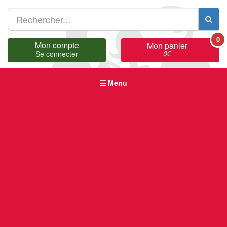
0
Mon compte
Mon panier
0
€
Se connecter
Menu