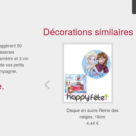
Décorations similaires
suggèrent 50
isseries
amètre et 3 cm
de vos petits
ompagnie.
.
isques Spiderman en
Disque en sucre Reine des
ucre de 34mm
neiges, 16cm
4.89 €
4.44 €