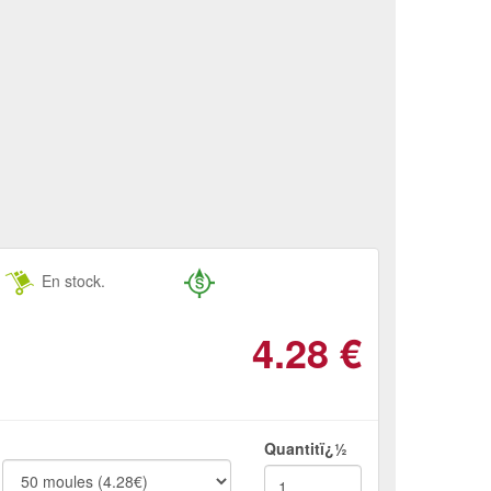
En stock.
4.28
€
Quantitï¿½