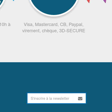
r
 10h à
Visa, Mastercard, CB, Paypal,
virement, chèque, 3D-SECURE