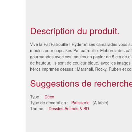
Description du produit.
Vive la Pat'Patrouille ! Ryder et ses camarades vous 
moules pour cupcakes Pat patrouille. Elaborez des pât
gourmandes avec ces moules en papier de 5 cm de di
de hauteur. Ils sont de couleur bleue, avec les images 
héros imprimés dessus : Marshall, Rocky, Ruben et c
Suggestions de recherche
Type :
Déco
Type de décoration :
Patisserie
(A table)
Décorations Captain America
Minis d
Thème :
Dessins Animés & BD
pour gâteau. PVC
s
12 €