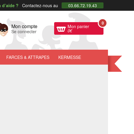
 d’aide ?
Contactez-nous au
03.66.72.19.43
0
Mon compte
Mon panier
0
€
Se connecter
FARCES
& ATTRAPES
KERMESSE