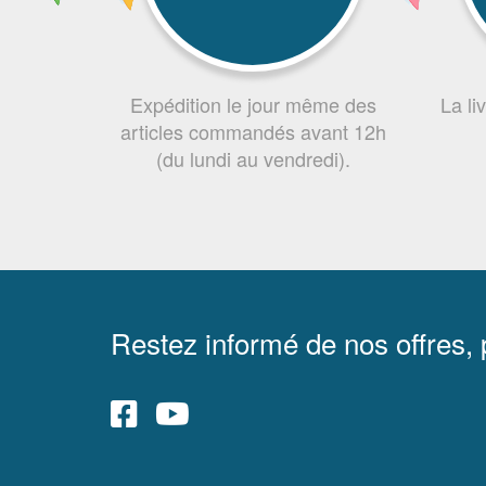
Expédition le jour même des
La li
articles commandés avant 12h
(du lundi au vendredi).
Restez informé de nos offres,