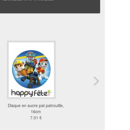
Disque en sucre pat patrouille,
Décorations Spiderman
16cm
gâteau. PVC
7.01 €
12 €