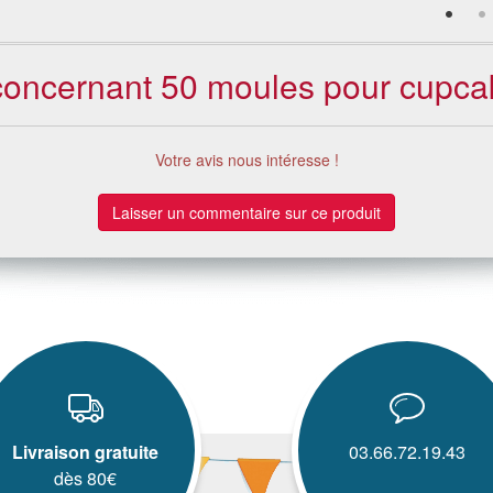
 concernant 50 moules pour cupcak
Votre avis nous intéresse !
Laisser un commentaire sur ce produit
Livraison gratuite
03.66.72.19.43
dès 80€