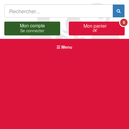
0
Mon compte
Mon panier
0
€
Se connecter
Menu