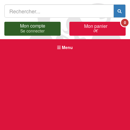
0
Mon compte
Mon panier
0
€
Se connecter
Menu