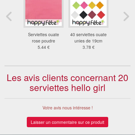
ettes
Serviettes ouate
40 serviettes ouate
Décoration
lle rose
rose poudre
unies de 19cm
rose à po
7 €
5.44 €
3.78 €
1.9
Les avis clients concernant 20
serviettes hello girl
Votre avis nous intéresse !
Laisser un commentaire sur ce produit