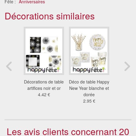
Fête :
Anniversaires
Décorations similaires
 2 plis de
Décorations de table
Déco de table Happy
Décoration
cm
artifices noir et or
New Year blanche et
motifs j
5 €
4.42 €
dorée
asan
2.95 €
14
Les avis clients concernant 20