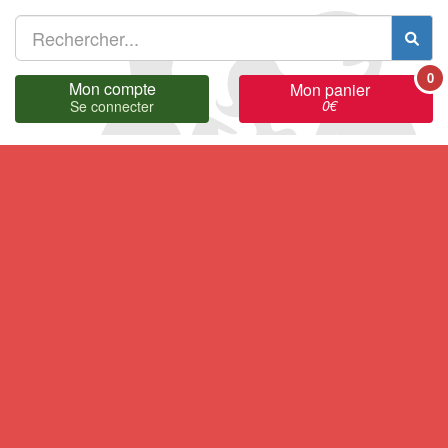
0
Mon compte
Mon panier
0
€
Se connecter