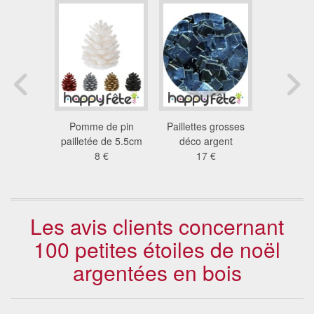
 d'ange
Pomme de pin
Paillettes grosses
Noeud ar
. 50 cm
pailletée de 5.5cm
déco argent
40 
9 €
8 €
17 €
26
Les avis clients concernant
100 petites étoiles de noël
argentées en bois