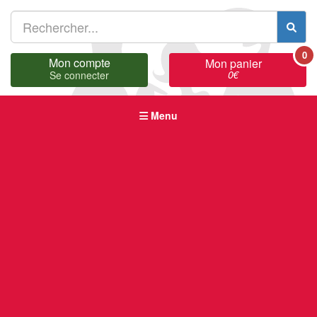
0
Mon compte
Mon panier
0
€
Se connecter
Menu