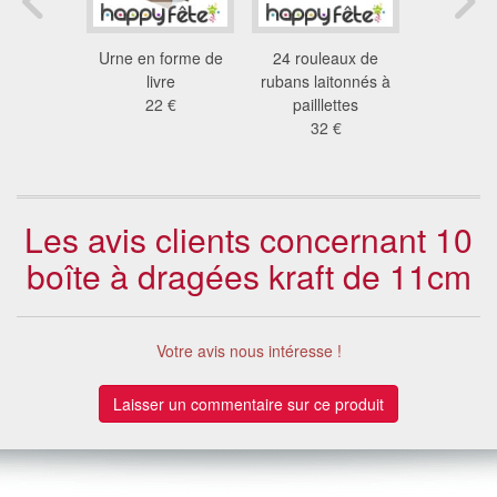
de ruban
Urne en forme de
24 rouleaux de
Sachet ca
, 90m
livre
rubans laitonnés à
motifs fest
6 €
22 €
pailllettes
0.1
32 €
Les avis clients concernant 10
boîte à dragées kraft de 11cm
Votre avis nous intéresse !
Laisser un commentaire sur ce produit