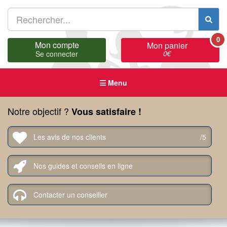
0
Mon compte
Mon panier
0
€
Se connecter
Menu
Notre objectif ?
Vous satisfaire !
Les avis de nos clients
/5
Nos guides et conseils en ligne
Contacter un conseiller