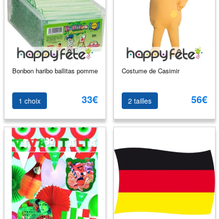
Bonbon haribo ballitas pomme
Costume de Casimir
33€
56€
1 choix
2 tailles